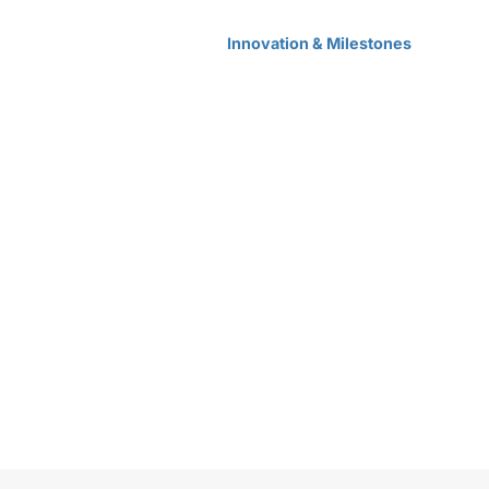
Home
Products Center
Solutions
Innovation & Milestones
About Us
ones